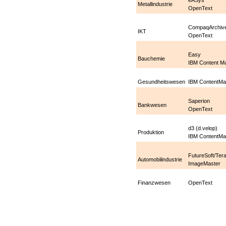
Metallindustrie
OpenText
CompaqArchiv
IKT
OpenText
Easy
Bauchemie
IBM
Content M
Gesundheitswesen
IBM
ContentMa
Saperion
Bankwesen
OpenText
d3 (d.velop)
Produktion
IBM
ContentMa
FutureSoft/Ter
Automobilindustrie
ImageMaster
Finanzwesen
OpenText