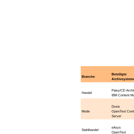
Beteiligte
Branche
Archivsystem
Paisy/CE-Archi
Handel
IBM
Content M
Doxis
Mode
OpenText Cont
Server
eAsys
Stahlhandel
OpenText