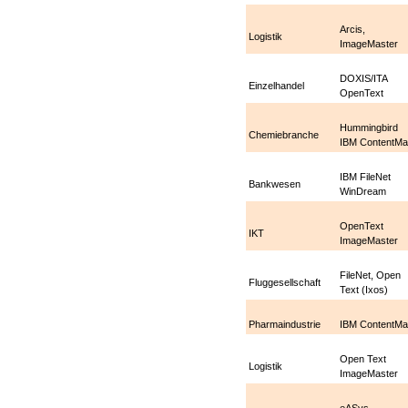
Arcis,
Logistik
ImageMaster
DOXIS
/ITA
Einzelhandel
OpenText
Hummingbird
Chemiebranche
IBM
ContentMa
IBM
FileNet
Bankwesen
WinDream
OpenText
IKT
ImageMaster
FileNet, Open
Fluggesellschaft
Text (Ixos)
Pharmaindustrie
IBM
ContentMa
Open Text
Logistik
ImageMaster
eASys