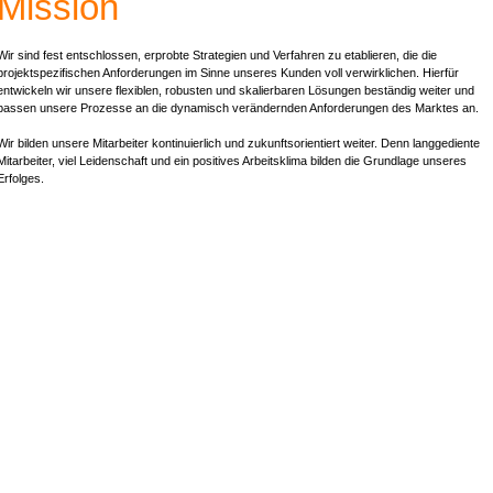
Mission
Wir sind fest entschlossen, erprobte Strategien und Verfahren zu etablieren, die die
projektspezifischen Anforderungen im Sinne unseres Kunden voll verwirklichen. Hierfür
entwickeln wir unsere flexiblen, robusten und skalierbaren Lösungen beständig weiter und
passen unsere Prozesse an die dynamisch verändernden Anforderungen des Marktes an.
Wir bilden unsere Mitarbeiter kontinuierlich und zukunftsorientiert weiter. Denn langgediente
Mitarbeiter, viel Leidenschaft und ein positives Arbeitsklima bilden die Grundlage unseres
Erfolges.