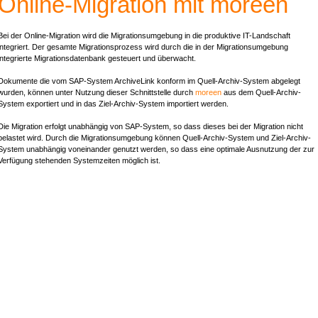
Online-Migration mit moreen
Bei der Online-Migration wird die Migrationsumgebung in die produktive IT-Landschaft
integriert. Der gesamte Migrationsprozess wird durch die in der Migrationsumgebung
integrierte Migrationsdatenbank gesteuert und überwacht.
Dokumente die vom
SAP
-System ArchiveLink konform im Quell-Archiv-System abgelegt
wurden, können unter Nutzung dieser Schnittstelle durch
moreen
aus dem Quell-Archiv-
System exportiert und in das Ziel-Archiv-System importiert werden.
Die Migration erfolgt unabhängig von
SAP
-System, so dass dieses bei der Migration nicht
belastet wird. Durch die Migrationsumgebung können Quell-Archiv-System und Ziel-Archiv-
System unabhängig voneinander genutzt werden, so dass eine optimale Ausnutzung der zur
Verfügung stehenden Systemzeiten möglich ist.